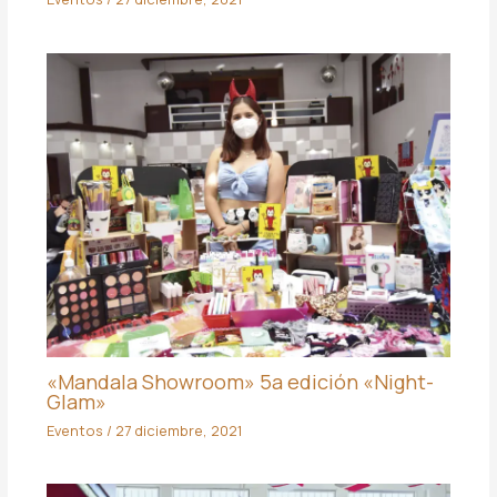
«Mandala Showroom» 5a edición «Night-
Glam»
Eventos
/
27 diciembre, 2021