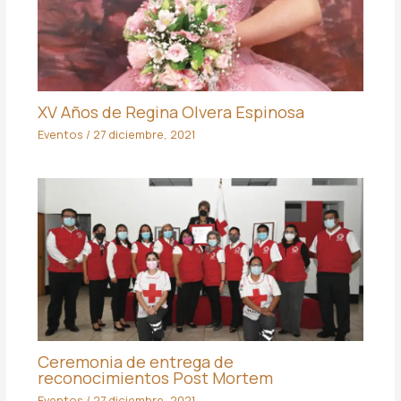
XV Años de Regina Olvera Espinosa
Eventos
/
27 diciembre, 2021
Ceremonia de entrega de
reconocimientos Post Mortem
Eventos
/
27 diciembre, 2021