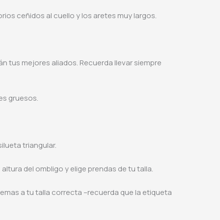
orios ceñidos al cuello y los aretes muy largos.
rán tus mejores aliados. Recuerda llevar siempre
nes gruesos.
ilueta triangular.
altura del ombligo y elige prendas de tu talla.
e temas a tu talla correcta –recuerda que la etiqueta