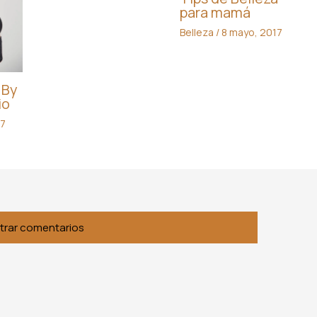
para mamá
Belleza
/
8 mayo, 2017
 By
io
17
trar comentarios