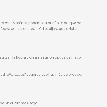
 brazos… y así nos podemos ir al infinito porque no
echa con su cuerpo. ¿Y si te dijera que existen
?
izan la figura y crean la ilusión óptica de mayor
estir
all in black
.Recuerda que hay más colores con
o de un cuello más largo.