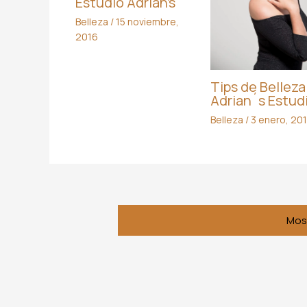
Estudio Adrian’s
Belleza
/
15 noviembre,
2016
Tips de Belleza
Adrian´s Estud
Belleza
/
3 enero, 20
Mos