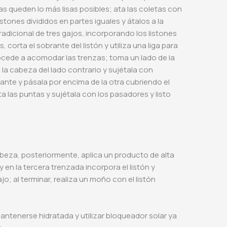
s queden lo más lisas posibles; ata las coletas con
stones divididos en partes iguales y átalos a la
adicional de tres gajos, incorporando los listones
 corta el sobrante del listón y utiliza una liga para
rocede a acomodar las trenzas; toma un lado de la
e la cabeza del lado contrario y sujétala con
ante y pásala por encima de la otra cubriendo el
ta las puntas y sujétala con los pasadores y listo
cabeza, posteriormente, aplica un producto de alta
 y en la tercera trenzada incorpora el listón y
o; al terminar, realiza un moño con el listón
ntenerse hidratada y utilizar bloqueador solar ya