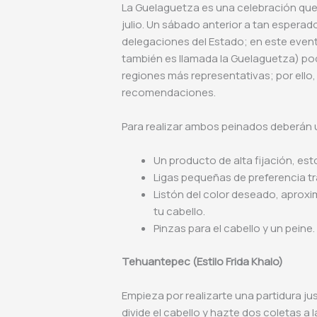
La Guelaguetza es una celebración que 
julio. Un sábado anterior a tan esperad
delegaciones del Estado; en este evento
también es llamada la Guelaguetza) pod
regiones más representativas; por ello,
recomendaciones.
Para realizar ambos peinados deberán ut
Un producto de alta fijación, est
Ligas pequeñas de preferencia t
Listón del color deseado, aprox
tu cabello.
Pinzas para el cabello y un peine.
Tehuantepec (Estilo Frida Khalo)
Empieza por realizarte una partidura ju
divide el cabello y hazte dos coletas a l