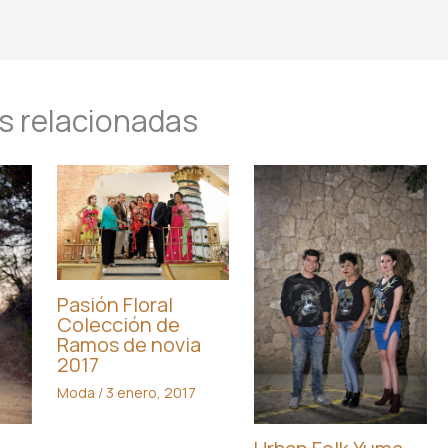
s relacionadas
Pasión Floral
Colección de
Ramos de novia
2017
Moda
/
3 enero, 2017