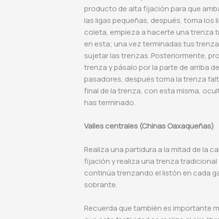
producto de alta fijación para que amba
las ligas pequeñas, después, toma los li
coleta, empieza a hacerte una trenza tr
en esta; una vez terminadas tus trenzas,
sujetar las trenzas. Posteriormente, p
trenza y pásalo por la parte de arriba d
pasadores, después toma la trenza falt
final de la trenza, con esta misma, ocul
has terminado.
Valles centrales (Chinas Oaxaqueñas)
Realiza una partidura a la mitad de la 
fijación y realiza una trenza tradicional
continúa trenzando el listón en cada gaj
sobrante.
Recuerda que también es importante ma