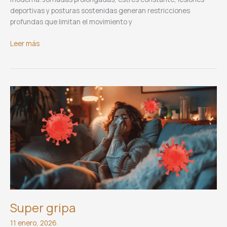
deportivas y posturas sostenidas generan restricciones
profundas que limitan el movimiento y
Acupoto
Leer más
Super gripa
11 enero, 2026