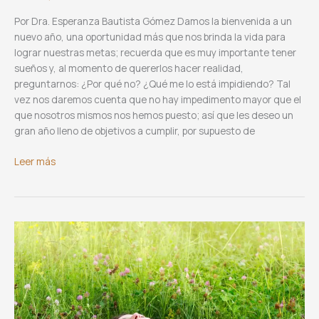
Por Dra. Esperanza Bautista Gómez Damos la bienvenida a un
nuevo año, una oportunidad más que nos brinda la vida para
lograr nuestras metas; recuerda que es muy importante tener
sueños y, al momento de quererlos hacer realidad,
preguntarnos: ¿Por qué no? ¿Qué me lo está impidiendo? Tal
vez nos daremos cuenta que no hay impedimento mayor que el
que nosotros mismos nos hemos puesto; así que les deseo un
gran año lleno de objetivos a cumplir, por supuesto de
Qué
Leer más
medico
debo
de
elegir…