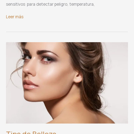
sensitivos para detectar peligro, temperatura,
La
Leer más
Otoplastia
como
parte
del
embellecimiento
facial