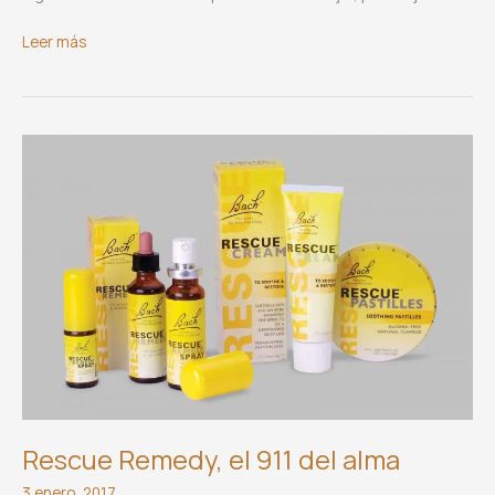
Aprendiendo
Leer más
a
relajarse,
conociendo
nuestros
límites.
Rescue Remedy, el 911 del alma
3 enero, 2017