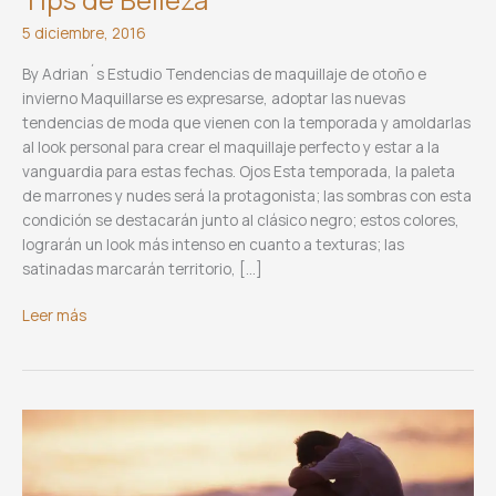
Tips de Belleza
5 diciembre, 2016
By Adrian´s Estudio Tendencias de maquillaje de otoño e
invierno Maquillarse es expresarse, adoptar las nuevas
tendencias de moda que vienen con la temporada y amoldarlas
al look personal para crear el maquillaje perfecto y estar a la
vanguardia para estas fechas. Ojos Esta temporada, la paleta
de marrones y nudes será la protagonista; las sombras con esta
condición se destacarán junto al clásico negro; estos colores,
lograrán un look más intenso en cuanto a texturas; las
satinadas marcarán territorio, […]
Tips
Leer más
de
Belleza