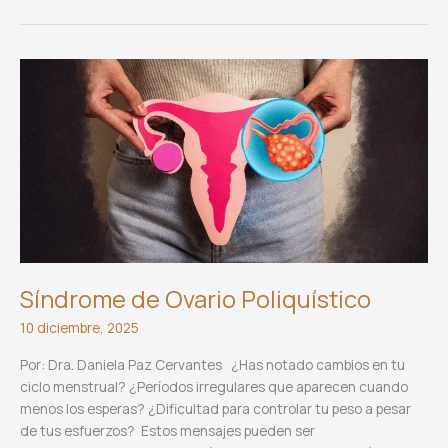
Chino
2026:
el
Caballo
de
Fuego
y
la
energía
de
avanzar
con
propósito
Síndrome de Ovario Poliquístico
10 diciembre, 2025
Por: Dra. Daniela Paz Cervantes ¿Has notado cambios en tu
ciclo menstrual? ¿Períodos irregulares que aparecen cuando
menos los esperas? ¿Dificultad para controlar tu peso a pesar
de tus esfuerzos? Estos mensajes pueden ser