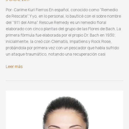
Por: Carime Kuri Fierros En español, conocido como “Remedio
de Rescate”. Y yo, en lo personal, lo bauticé con el sobre nombre
del “911 del Alma”. Rescue Remedy es un remedio floral
elaborado con cinco plantas del grupo de las Flores de Bach. La
primera fórmula fue elaborada por el propio Dr. Bach en 1930;
inicialmente, la creó con Clematis, Impatiens y Rock Rose,
probándola por primera vez con un pescador que había sufrido
un ataque traumático, notando una recuperación casi
Rescue
Leer más
Remedy,
el
911
del
alma