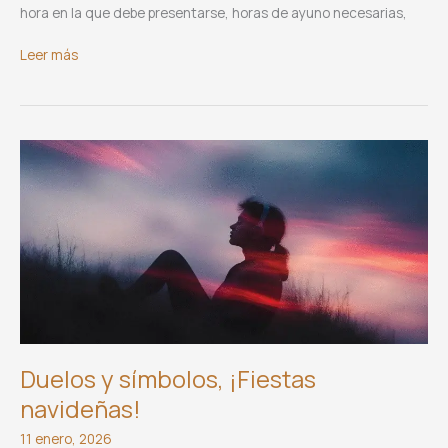
hora en la que debe presentarse, horas de ayuno necesarias,
Filtros
Leer más
de
seguridad
en
cirugía
plástica (parte
2)
Duelos y símbolos, ¡Fiestas
navideñas!
11 enero, 2026