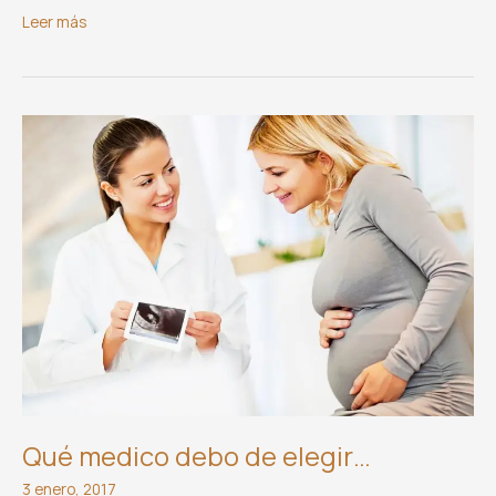
Previniendo
Leer más
la
violencia
en
el
noviazgo
de
nuestros
adolescentes
Qué medico debo de elegir…
3 enero, 2017