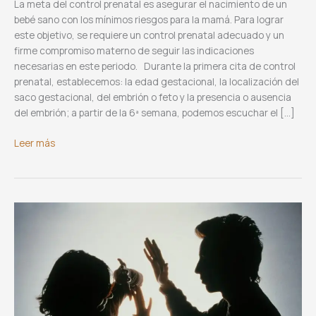
La meta del control prenatal es asegurar el nacimiento de un
bebé sano con los mínimos riesgos para la mamá. Para lograr
este objetivo, se requiere un control prenatal adecuado y un
firme compromiso materno de seguir las indicaciones
necesarias en este periodo. Durante la primera cita de control
prenatal, establecemos: la edad gestacional, la localización del
saco gestacional, del embrión o feto y la presencia o ausencia
del embrión; a partir de la 6ª semana, podemos escuchar el […]
Cuidados
Leer más
prenatales
en
el
primer
trimestre