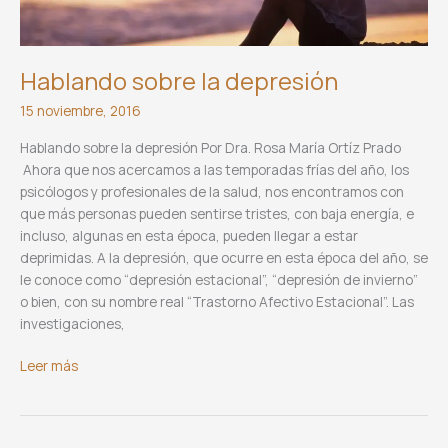
Hablando sobre la depresión
15 noviembre, 2016
Hablando sobre la depresión Por Dra. Rosa María Ortíz Prado
Ahora que nos acercamos a las temporadas frías del año, los
psicólogos y profesionales de la salud, nos encontramos con
que más personas pueden sentirse tristes, con baja energía, e
incluso, algunas en esta época, pueden llegar a estar
deprimidas. A la depresión, que ocurre en esta época del año, se
le conoce como “depresión estacional”, “depresión de invierno”
o bien, con su nombre real “Trastorno Afectivo Estacional”. Las
investigaciones,
Hablando
Leer más
sobre
la
depresión