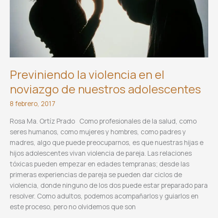
Previniendo la violencia en el
noviazgo de nuestros adolescentes
8 febrero, 2017
Rosa Ma. Ortíz Prado Como profesionales de la salud, como
seres humanos, como mujeres y hombres, como padres y
madres, algo que puede preocuparnos, es que nuestras hijas e
hijos adolescentes vivan violencia de pareja. Las relaciones
tóxicas pueden empezar en edades tempranas; desde las
primeras experiencias de pareja se pueden dar ciclos de
violencia, donde ninguno de los dos puede estar preparado para
resolver. Como adultos, podemos acompañarlos y guiarlos en
este proceso, pero no olvidemos que son