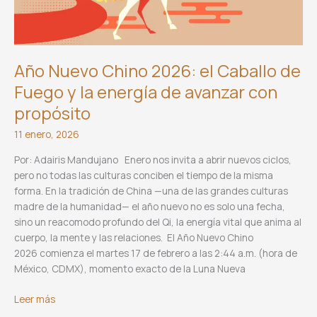
Año Nuevo Chino 2026: el Caballo de
Fuego y la energía de avanzar con
propósito
11 enero, 2026
Por: Adairis Mandujano Enero nos invita a abrir nuevos ciclos,
pero no todas las culturas conciben el tiempo de la misma
forma. En la tradición de China —una de las grandes culturas
madre de la humanidad— el año nuevo no es solo una fecha,
sino un reacomodo profundo del Qi, la energía vital que anima al
cuerpo, la mente y las relaciones. El Año Nuevo Chino
2026 comienza el martes 17 de febrero a las 2:44 a.m. (hora de
México, CDMX), momento exacto de la Luna Nueva
Año
Leer más
Nuevo