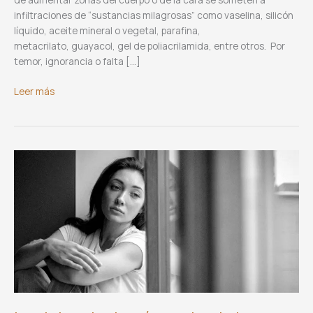
infiltraciones de “sustancias milagrosas” como vaselina, silicón
líquido, aceite mineral o vegetal, parafina,
metacrilato, guayacol, gel de poliacrilamida, entre otros. Por
temor, ignorancia o falta […]
Enfermedad
Leer más
por biopolímeros o moldeantes