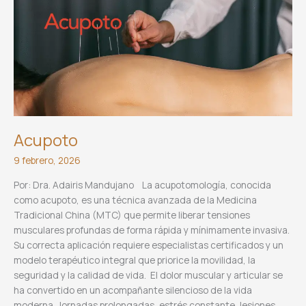
mujer:
una
herida
que
atraviesa
todos
los
espacios
Acupoto
9 febrero, 2026
Por: Dra. Adairis Mandujano La acupotomología, conocida
como acupoto, es una técnica avanzada de la Medicina
Tradicional China (MTC) que permite liberar tensiones
musculares profundas de forma rápida y mínimamente invasiva.
Su correcta aplicación requiere especialistas certificados y un
modelo terapéutico integral que priorice la movilidad, la
seguridad y la calidad de vida. El dolor muscular y articular se
ha convertido en un acompañante silencioso de la vida
moderna. Jornadas prolongadas, estrés constante, lesiones