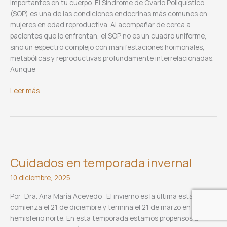
importantes en tu cuerpo. El Síndrome de Ovario Poliquístico
(SOP) es una de las condiciones endocrinas más comunes en
mujeres en edad reproductiva. Al acompañar de cerca a
pacientes que lo enfrentan, el SOP no es un cuadro uniforme,
sino un espectro complejo con manifestaciones hormonales,
metabólicas y reproductivas profundamente interrelacionadas.
Aunque
Síndrome
Leer más
de Ovario
Poliquístico
Cuidados en temporada invernal
10 diciembre, 2025
Por: Dra. Ana María Acevedo El invierno es la última estación,
comienza el 21 de diciembre y termina el 21 de marzo en el
hemisferio norte. En esta temporada estamos propensos a