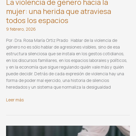
La violencia de género hacia la
mujer: una herida que atraviesa
todos los espacios
9 febrero, 2026
Por: Dra. Rosa María Ortiz Prado Hablar de la violencia de
género no es sólo hablar de agresiones visibles, sino de esa
estructura silenciosa que se instala en los gestos cotidianos,
en los discursos familiares, en los espacios laborales y políticos,
y en la economía que sigue regulando quién vale más y quién
puede decidir. Detrás de cada expresión de violencia hay una
forma de poder mal ejercido, una historia de silencios
heredados y un sistema que normaliza la desigualdad
La
Leer más
violencia
de
género
hacia
la