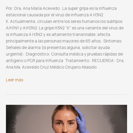
Por: Dra. Ana María Acevedo La super gripa es la influenza
estacional causada por el virus de influenza A H3N2
K. Actualmente, circulan entre los seres humanos los subtipos
A/H1N1 y A/H3N2. La gripe H3N2 “K” es una variante del virus de
la influenza A H3N2 y es altamente transmisible; afecta
principalmente a las personas mayores de 65 años. Síntomas:
Señales de alarma (si presentas alguna, solicitar ayuda
urgente): Diagnóstico: Consulta médica y pruebas rápidas de
antígeno o PCR para influenza Tratamiento: RECUERDA: Dra.
Ana Ma. Acevedo Cruz Médico Cirujano Abasolo
Super
Leer más
gripa