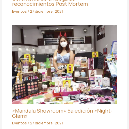
reconocimientos Post Mortem
Eventos
/
27 diciembre, 2021
«Mandala Showroom» 5a edición «Night-
Glam»
Eventos
/
27 diciembre, 2021