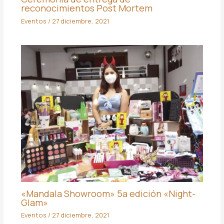
reconocimientos Post Mortem
Eventos
/
27 diciembre, 2021
«Mandala Showroom» 5a edición «Night-
Glam»
Eventos
/
27 diciembre, 2021