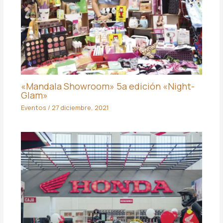
«Mandala Showroom» 5a edición «Night-
Glam»
Eventos
/
27 diciembre, 2021