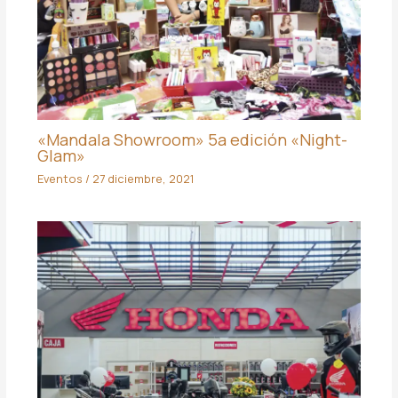
«Mandala Showroom» 5a edición «Night-
Glam»
Eventos
/
27 diciembre, 2021