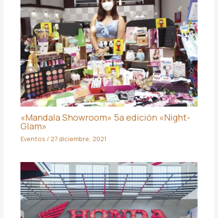
«Mandala Showroom» 5a edición «Night-
Glam»
Eventos
/
27 diciembre, 2021