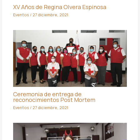
XV Años de Regina Olvera Espinosa
Eventos
/
27 diciembre, 2021
Ceremonia de entrega de
reconocimientos Post Mortem
Eventos
/
27 diciembre, 2021