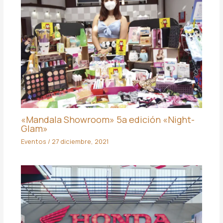
«Mandala Showroom» 5a edición «Night-
Glam»
Eventos
/
27 diciembre, 2021