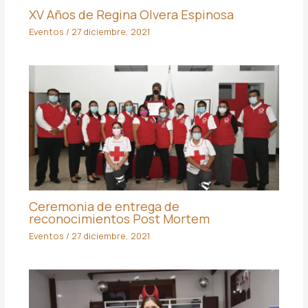
XV Años de Regina Olvera Espinosa
Eventos
/
27 diciembre, 2021
Ceremonia de entrega de
reconocimientos Post Mortem
Eventos
/
27 diciembre, 2021