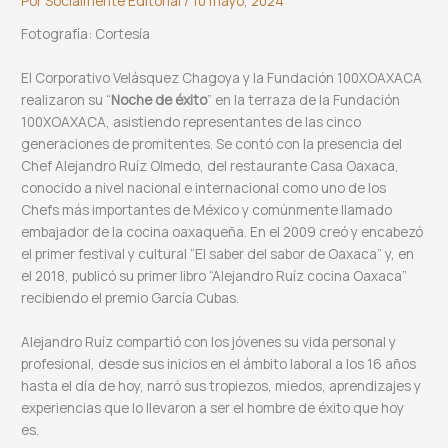
Por
Socialmente Editorial
/
10 mayo, 2024
Fotografía: Cortesía
El Corporativo Velásquez Chagoya y la Fundación 100XOAXACA
realizaron su “
Noche de éxito
” en la terraza de la Fundación
100XOAXACA, asistiendo representantes de las cinco
generaciones de promitentes. Se contó con la presencia del
Chef Alejandro Ruíz Olmedo, del restaurante Casa Oaxaca,
conocido a nivel nacional e internacional como uno de los
Chefs más importantes de México y comúnmente llamado
embajador de la cocina oaxaqueña. En el 2009 creó y encabezó
el primer festival y cultural “El saber del sabor de Oaxaca” y, en
el 2018, publicó su primer libro “Alejandro Ruíz cocina Oaxaca”
recibiendo el premio García Cubas.
Alejandro Ruíz compartió con los jóvenes su vida personal y
profesional, desde sus inicios en el ámbito laboral a los 16 años
hasta el día de hoy, narró sus tropiezos, miedos, aprendizajes y
experiencias que lo llevaron a ser el hombre de éxito que hoy
es.