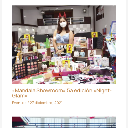
«Mandala Showroom» 5a edición «Night-
Glam»
Eventos
/
27 diciembre, 2021