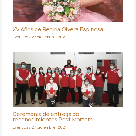
XV Años de Regina Olvera Espinosa
Eventos
/
27 diciembre, 2021
Ceremonia de entrega de
reconocimientos Post Mortem
Eventos
/
27 diciembre, 2021