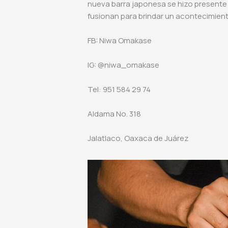
nueva barra japonesa se hizo presente 
fusionan para brindar un acontecimien
FB: Niwa Omakase
IG: @niwa_omakase
Tel: 951 584 29 74
Aldama No. 318
Jalatlaco, Oaxaca de Juárez