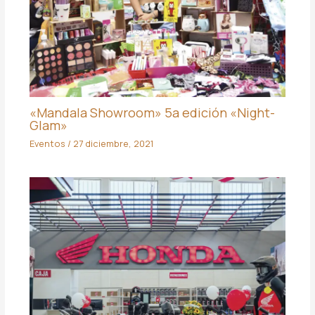
«Mandala Showroom» 5a edición «Night-
Glam»
Eventos
/
27 diciembre, 2021