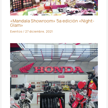
«Mandala Showroom» 5a edición «Night-
Glam»
Eventos
/
27 diciembre, 2021