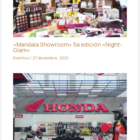
«Mandala Showroom» 5a edición «Night-
Glam»
Eventos
/
27 diciembre, 2021