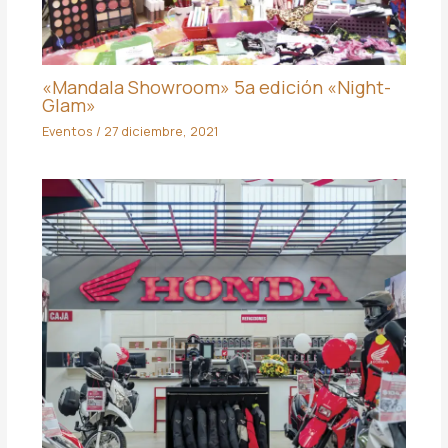
«Mandala Showroom» 5a edición «Night-
Glam»
Eventos
/
27 diciembre, 2021