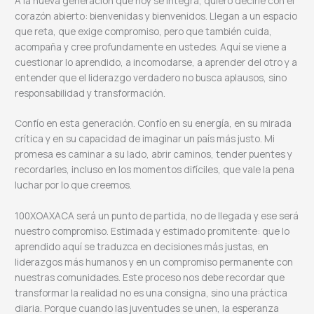
A la nueva generación que hoy se integra, quiero decirle con el
corazón abierto: bienvenidas y bienvenidos. Llegan a un espacio
que reta, que exige compromiso, pero que también cuida,
acompaña y cree profundamente en ustedes. Aquí se viene a
cuestionar lo aprendido, a incomodarse, a aprender del otro y a
entender que el liderazgo verdadero no busca aplausos, sino
responsabilidad y transformación.
Confío en esta generación. Confío en su energía, en su mirada
crítica y en su capacidad de imaginar un país más justo. Mi
promesa es caminar a su lado, abrir caminos, tender puentes y
recordarles, incluso en los momentos difíciles, que vale la pena
luchar por lo que creemos.
100XOAXACA será un punto de partida, no de llegada y ese será
nuestro compromiso. Estimada y estimado promitente: que lo
aprendido aquí se traduzca en decisiones más justas, en
liderazgos más humanos y en un compromiso permanente con
nuestras comunidades. Este proceso nos debe recordar que
transformar la realidad no es una consigna, sino una práctica
diaria. Porque cuando las juventudes se unen, la esperanza