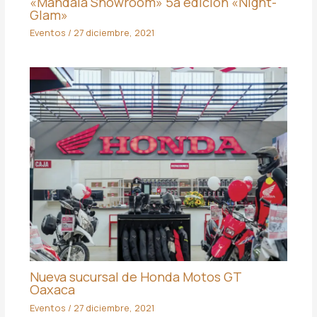
«Mandala Showroom» 5a edición «Night-
Glam»
Eventos
/
27 diciembre, 2021
Nueva sucursal de Honda Motos GT
Oaxaca
Eventos
/
27 diciembre, 2021