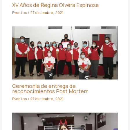
XV Años de Regina Olvera Espinosa
Eventos
/
27 diciembre, 2021
Ceremonia de entrega de
reconocimientos Post Mortem
Eventos
/
27 diciembre, 2021