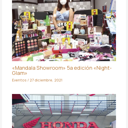
«Mandala Showroom» 5a edición «Night-
Glam»
Eventos
/
27 diciembre, 2021