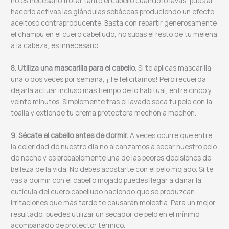
no es necesario frotar tanto el cabello cuando lo lavas, pues al
hacerlo activas las glándulas sebáceas produciendo un efecto
aceitoso contraproducente. Basta con repartir generosamente
el champú en el cuero cabelludo, no subas el resto de tu melena
a la cabeza, es innecesario.
8. Utiliza una mascarilla para el cabello.
Si te aplicas mascarilla
una o dos veces por semana, ¡Te felicitamos! Pero recuerda
dejarla actuar incluso más tiempo de lo habitual, entre cinco y
veinte minutos. Simplemente tras el lavado seca tu pelo con la
toalla y extiende tu crema protectora mechón a mechón.
9. Sécate el cabello antes de dormir.
A veces ocurre que entre
la celeridad de nuestro día no alcanzamos a secar nuestro pelo
de noche y es probablemente una de las peores decisiones de
belleza de la vida. No debes acostarte con el pelo mojado. Si te
vas a dormir con el cabello mojado puedes llegar a dañar la
cutícula del cuero cabelludo haciendo que se produzcan
irritaciones que más tarde te causarán molestia. Para un mejor
resultado, puedes utilizar un secador de pelo en el mínimo
acompañado de protector térmico.