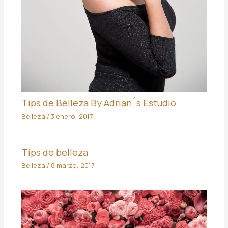
Tips de Belleza By Adrian´s Estudio
Belleza
/
3 enero, 2017
Tips de belleza
Belleza
/
8 marzo, 2017