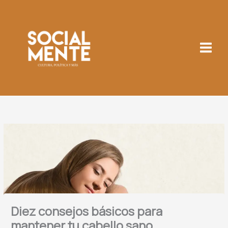
Ir
al
contenido
Diez consejos básicos para
mantener tu cabello sano