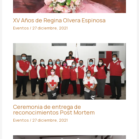
XV Años de Regina Olvera Espinosa
Eventos
/
27 diciembre, 2021
Ceremonia de entrega de
reconocimientos Post Mortem
Eventos
/
27 diciembre, 2021