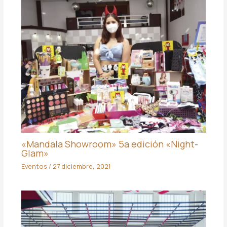
«Mandala Showroom» 5a edición «Night-
Glam»
Eventos
/
27 diciembre, 2021