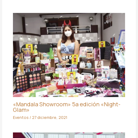
«Mandala Showroom» 5a edición «Night-
Glam»
Eventos
/
27 diciembre, 2021