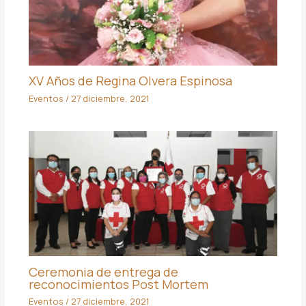
XV Años de Regina Olvera Espinosa
Eventos
/
27 diciembre, 2021
Ceremonia de entrega de
reconocimientos Post Mortem
Eventos
/
27 diciembre, 2021