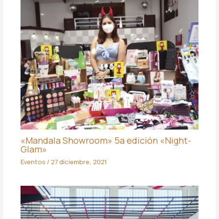
«Mandala Showroom» 5a edición «Night-
Glam»
Eventos
/
27 diciembre, 2021