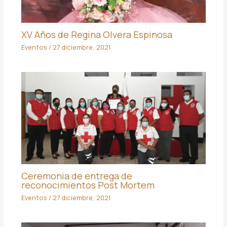
XV Años de Regina Olvera Espinosa
Eventos
/
27 diciembre, 2021
Ceremonia de entrega de
reconocimientos Post Mortem
Eventos
/
27 diciembre, 2021