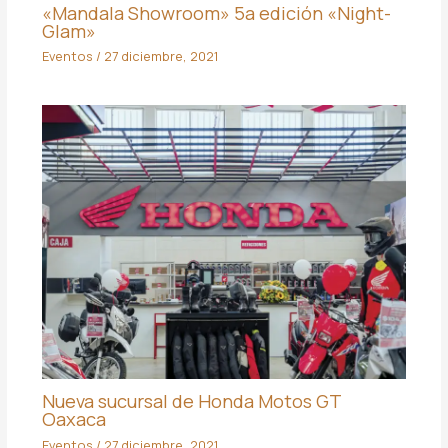
«Mandala Showroom» 5a edición «Night-
Glam»
Eventos
/
27 diciembre, 2021
Nueva sucursal de Honda Motos GT
Oaxaca
Eventos
/
27 diciembre, 2021