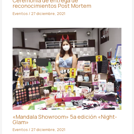
Ceremonia de entrega de
reconocimientos Post Mortem
Eventos
/
27 diciembre, 2021
«Mandala Showroom» 5a edición «Night-
Glam»
Eventos
/
27 diciembre, 2021