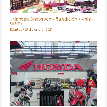
«Mandala Showroom» 5a edición «Night-
Glam»
Eventos
/
27 diciembre, 2021