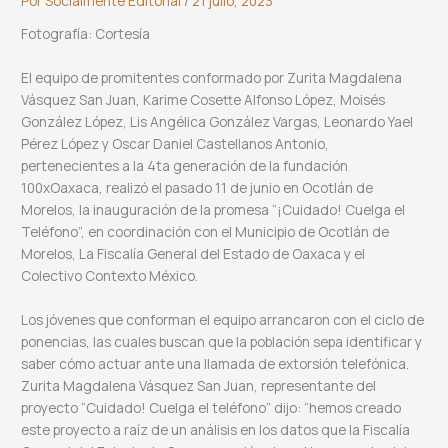
Por
Socialmente Editorial
/
21 julio, 2023
Fotografía: Cortesía
El equipo de promitentes conformado por Zurita Magdalena
Vásquez San Juan, Karime Cosette Alfonso López, Moisés
González López, Lis Angélica González Vargas, Leonardo Yael
Pérez López y Oscar Daniel Castellanos Antonio,
pertenecientes a la 4ta generación de la fundación
100xOaxaca, realizó el pasado 11 de junio en Ocotlán de
Morelos, la inauguración de la promesa “¡Cuidado! Cuelga el
Teléfono”, en coordinación con el Municipio de Ocotlán de
Morelos, La Fiscalía General del Estado de Oaxaca y el
Colectivo Contexto México.
Los jóvenes que conforman el equipo arrancaron con el ciclo de
ponencias, las cuales buscan que la población sepa identificar y
saber cómo actuar ante una llamada de extorsión telefónica.
Zurita Magdalena Vásquez San Juan, representante del
proyecto “Cuidado! Cuelga el teléfono” dijo: “hemos creado
este proyecto a raíz de un análisis en los datos que la Fiscalía