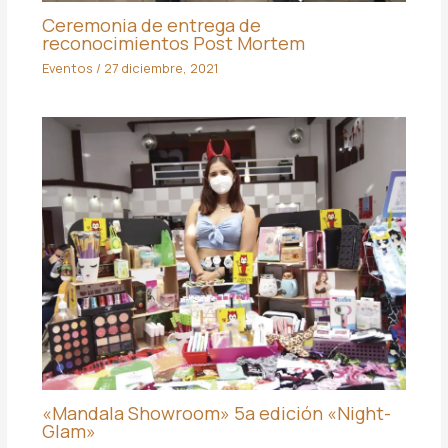
Ceremonia de entrega de
reconocimientos Post Mortem
Eventos
/
27 diciembre, 2021
«Mandala Showroom» 5a edición «Night-
Glam»