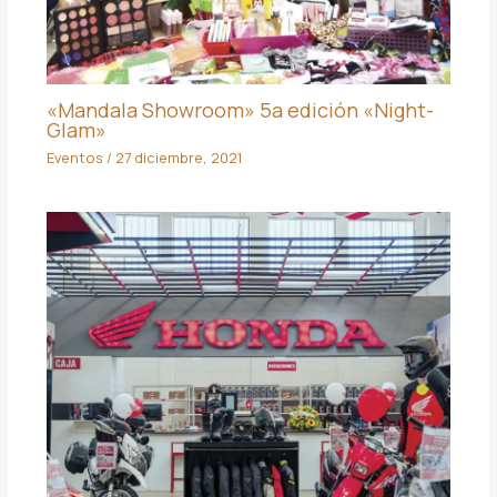
«Mandala Showroom» 5a edición «Night-
Glam»
Eventos
/
27 diciembre, 2021