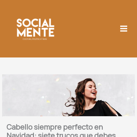
Ir
al
contenido
Cabello siempre perfecto en
Navidad: siete trucos que debes