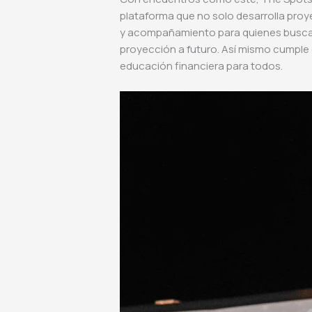
plataforma que no solo desarrolla proy
y acompañamiento para quienes buscan 
proyección a futuro. Así mismo cumple
educación financiera para todos.