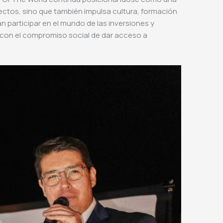
ectos, sino que también impulsa cultura, formación
participar en el mundo de las inversiones y
 con el compromiso social de dar acceso a