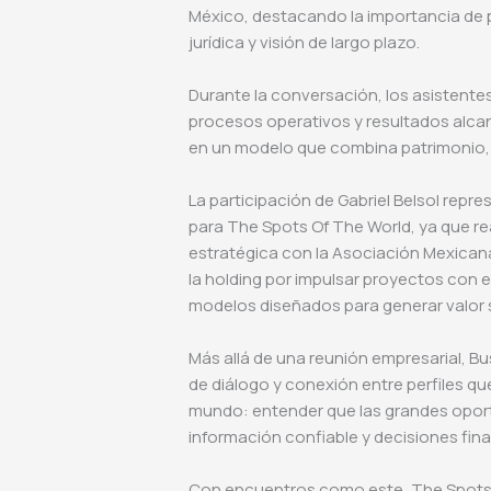
México, destacando la importancia de p
jurídica y visión de largo plazo.
Durante la conversación, los asistent
procesos operativos y resultados alcan
en un modelo que combina patrimonio, e
La participación de Gabriel Belsol rep
para The Spots Of The World, ya que rea
estratégica con la Asociación Mexicana
la holding por impulsar proyectos con e
modelos diseñados para generar valor 
Más allá de una reunión empresarial, B
de diálogo y conexión entre perfiles qu
mundo: entender que las grandes oport
información confiable y decisiones fina
Con encuentros como este, The Spots