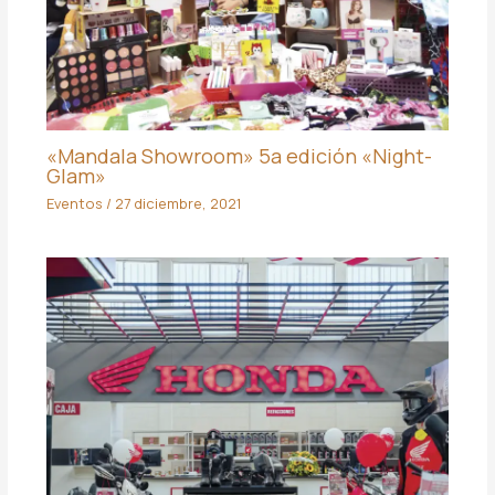
«Mandala Showroom» 5a edición «Night-
Glam»
Eventos
/
27 diciembre, 2021