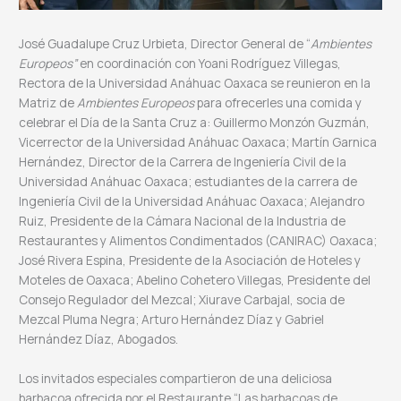
José Guadalupe Cruz Urbieta, Director General de “
Ambientes
Europeos”
en coordinación con Yoani Rodríguez Villegas,
Rectora de la Universidad Anáhuac Oaxaca se reunieron en la
Matriz de
Ambientes Europeos
para ofrecerles una comida y
celebrar el Día de la Santa Cruz a: Guillermo Monzón Guzmán,
Vicerrector de la Universidad Anáhuac Oaxaca; Martín Garnica
Hernández, Director de la Carrera de Ingeniería Civil de la
Universidad Anáhuac Oaxaca; estudiantes de la carrera de
Ingeniería Civil de la Universidad Anáhuac Oaxaca; Alejandro
Ruiz, Presidente de la Cámara Nacional de la Industria de
Restaurantes y Alimentos Condimentados (CANIRAC) Oaxaca;
José Rivera Espina, Presidente de la Asociación de Hoteles y
Moteles de Oaxaca; Abelino Cohetero Villegas, Presidente del
Consejo Regulador del Mezcal; Xiurave Carbajal, socia de
Mezcal Pluma Negra; Arturo Hernández Díaz y Gabriel
Hernández Díaz, Abogados.
Los invitados especiales compartieron de una deliciosa
barbacoa ofrecida por el Restaurante “Las barbacoas de