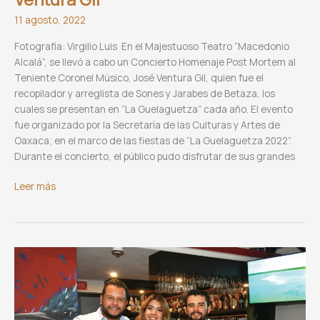
11 agosto, 2022
Fotografía: Virgilio Luis En el Majestuoso Teatro “Macedonio
Alcalá”, se llevó a cabo un Concierto Homenaje Post Mortem al
Teniente Coronel Músico, José Ventura Gil, quien fue el
recopilador y arreglista de Sones y Jarabes de Betaza, los
cuales se presentan en “La Guelaguetza” cada año. El evento
fue organizado por la Secretaría de las Culturas y Artes de
Oaxaca; en el marco de las fiestas de “La Guelaguetza 2022”.
Durante el concierto, el público pudo disfrutar de sus grandes
Concierto
Leer más
Homenaje
Post
Mortem:
Teniente
Coronel
Músico,
José
Ventura