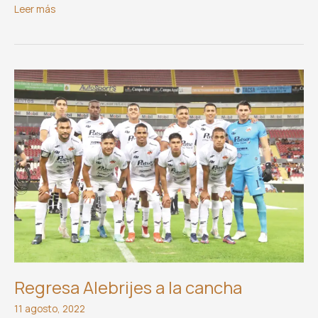
Baby
Leer más
Shower
de
Rosa
María
Regresa Alebrijes a la cancha
11 agosto, 2022