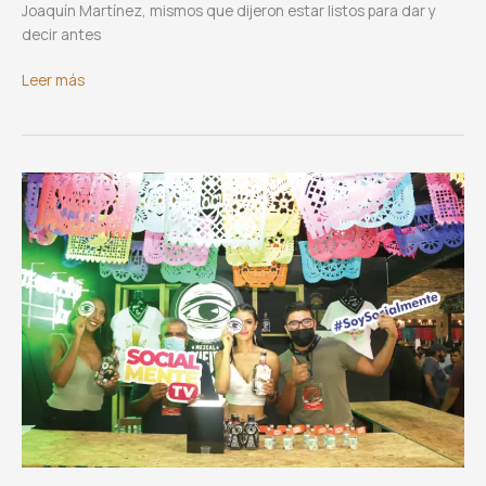
Joaquín Martínez, mismos que dijeron estar listos para dar y
decir antes
Club
Leer más
Rotario
Xquenda
Oaxaca
renueva
su
mesa
directiva