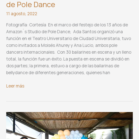
de Pole Dance
11 agosto, 2022
Fotografía: Cortesía En el marco del festejo de los 13 años de
Amazon`s Studio de Pole Dance, Ada Santos organizó una
función en el Teatro Universitario de Ciudad Universitaria, tuvo
como invitados a Moisés Ahurey y Ana Lucio, ambos pole
dancers internacionales. Con 30 bailarines en escena y un lleno
total, la función fue un éxito. La puesta en escena se dividió en
dos partes; la primera, estuvo a cargo de las bailarinas de
bellydance de diferentes generaciones, quienes han
13
Leer más
Aniversario
de
Amazon`s
Studio
de
Pole
Dance