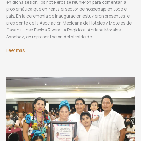
en dicha sesión, los hoteleros se reunieron para comentar la
problemática que enfrenta el sector de hospedaje en todo el
país. En la ceremonia de inauguración estuvieron presentes: el
presidente de la Asociación Mexicana de Hoteles y Moteles de
Oaxaca, José Espina Rivera; la Regidora, Adriana Morales
Sánchez, en representación del alcalde de
“II
Leer más
Junta
de
Consejo
Directivo
Nacional”
Asociación
Mexicana
de
Hoteles
y
Moteles,
A.C.