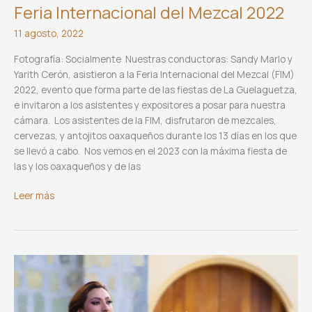
Feria Internacional del Mezcal 2022
11 agosto, 2022
Fotografía: Socialmente Nuestras conductoras: Sandy Marlo y
Yarith Cerón, asistieron a la Feria Internacional del Mezcal (FIM)
2022, evento que forma parte de las fiestas de La Guelaguetza,
e invitaron a los asistentes y expositores a posar para nuestra
cámara. Los asistentes de la FIM, disfrutaron de mezcales,
cervezas, y antojitos oaxaqueños durante los 13 días en los que
se llevó a cabo. Nos vemos en el 2023 con la máxima fiesta de
las y los oaxaqueños y de las
Feria
Leer más
Internacional
del
Mezcal
2022