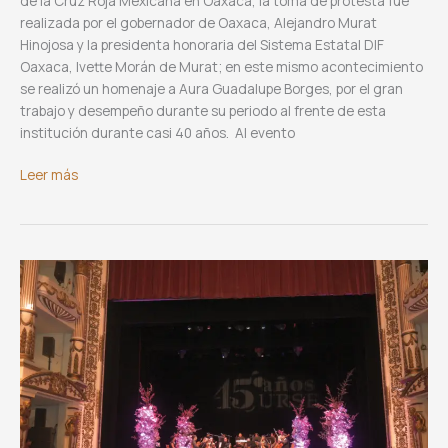
de la Cruz Roja Mexicana en Oaxaca, la toma de protesta fue
realizada por el gobernador de Oaxaca, Alejandro Murat
Hinojosa y la presidenta honoraria del Sistema Estatal DIF
Oaxaca, Ivette Morán de Murat; en este mismo acontecimiento
se realizó un homenaje a Aura Guadalupe Borges, por el gran
trabajo y desempeño durante su periodo al frente de esta
institución durante casi 40 años. Al evento
María
Leer más
Antonieta
Velásquez
Chagoya,
Nueva
Presidenta
y
Delegada
estatal
de
la
Cruz
Roja