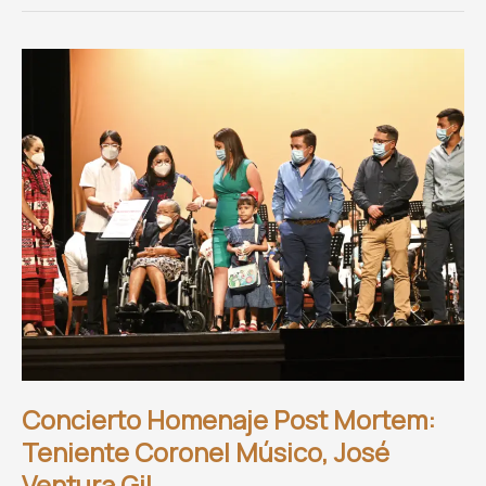
Arellanes
Pérez,
Recibe
un
reconocimiento
Concierto Homenaje Post Mortem:
Teniente Coronel Músico, José
Ventura Gil