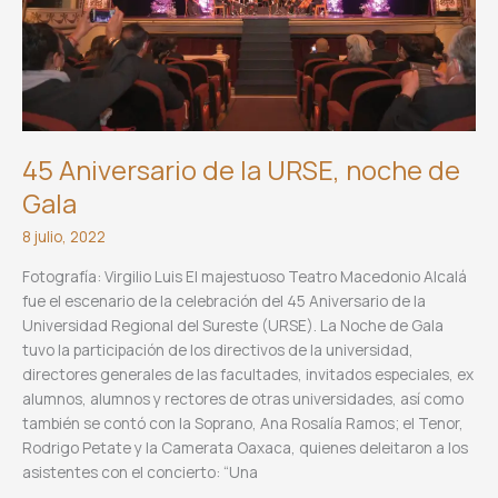
Mexicana
en
Oaxaca
45 Aniversario de la URSE, noche de
Gala
8 julio, 2022
Fotografía: Virgilio Luis El majestuoso Teatro Macedonio Alcalá
fue el escenario de la celebración del 45 Aniversario de la
Universidad Regional del Sureste (URSE). La Noche de Gala
tuvo la participación de los directivos de la universidad,
directores generales de las facultades, invitados especiales, ex
alumnos, alumnos y rectores de otras universidades, así como
también se contó con la Soprano, Ana Rosalía Ramos; el Tenor,
Rodrigo Petate y la Camerata Oaxaca, quienes deleitaron a los
asistentes con el concierto: “Una