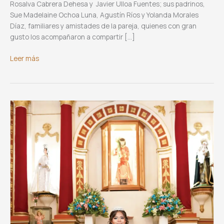
Rosalva Cabrera Dehesa y Javier Ulloa Fuentes; sus padrinos,
Sue Madelaine Ochoa Luna, Agustín Ríos y Yolanda Morales
Díaz, familiares y amistades de la pareja, quienes con gran
gusto los acompañaron a compartir […]
Boda
Leer más
de
Karen
Verónica
y
Josimar