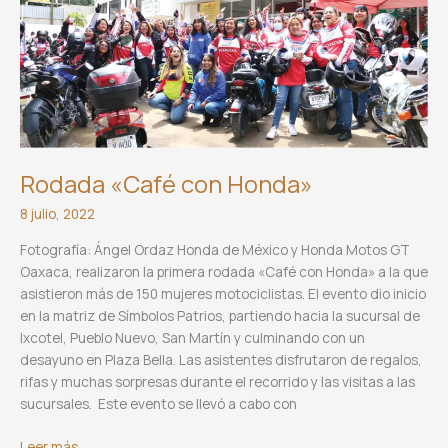
Rodada «Café con Honda»
8 julio, 2022
Fotografía: Ángel Ordaz Honda de México y Honda Motos GT
Oaxaca, realizaron la primera rodada «Café con Honda» a la que
asistieron más de 150 mujeres motociclistas. El evento dio inicio
en la matriz de Símbolos Patrios, partiendo hacia la sucursal de
Ixcotel, Pueblo Nuevo, San Martín y culminando con un
desayuno en Plaza Bella. Las asistentes disfrutaron de regalos,
rifas y muchas sorpresas durante el recorrido y las visitas a las
sucursales. Este evento se llevó a cabo con
Rodada
Leer más