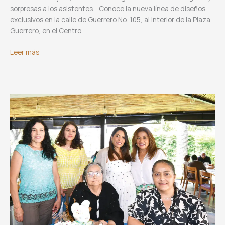
sorpresas a los asistentes. Conoce la nueva línea de diseños
exclusivos en la calle de Guerrero No. 105, al interior de la Plaza
Guerrero, en el Centro
Gran
Leer más
Inauguración
de
Yolanda
Gabriel,
Arte
en
seda
y
lino