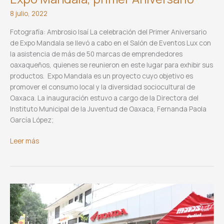
8 julio, 2022
Fotografía: Ambrosio Isaí La celebración del Primer Aniversario
de Expo Mandala se llevó a cabo en el Salón de Eventos Lux con
la asistencia de más de 50 marcas de emprendedores
oaxaqueños, quienes se reunieron en este lugar para exhibir sus
productos. Expo Mandala es un proyecto cuyo objetivo es
promover el consumo local y la diversidad sociocultural de
Oaxaca. La inauguración estuvo a cargo de la Directora del
Instituto Municipal de la Juventud de Oaxaca, Fernanda Paola
García López;
Expo
Leer más
Mandala,
primer
Aniversario