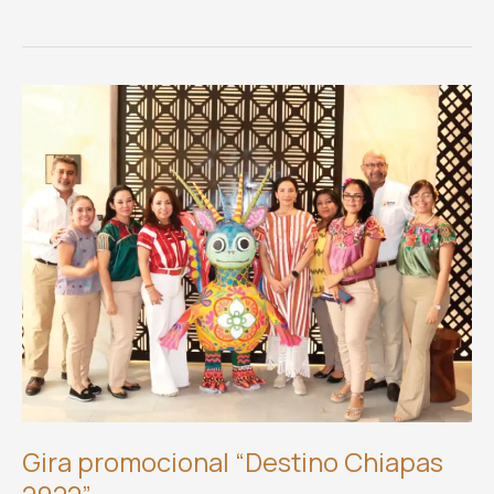
Opening
de
KYMCO
Oaxaca
y
Racing
Moto
Boutique
Gira promocional “Destino Chiapas