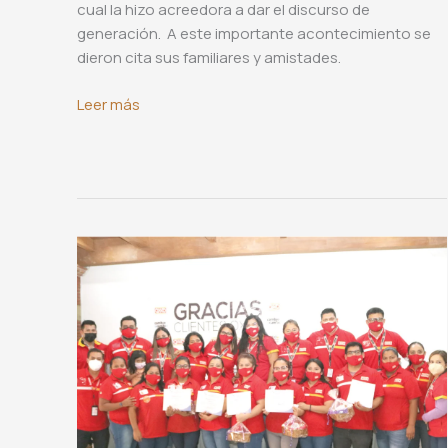
cual la hizo acreedora a dar el discurso de
generación. A este importante acontecimiento se
dieron cita sus familiares y amistades.
Graduación
Leer más
de
Romina
Silva
Espejo