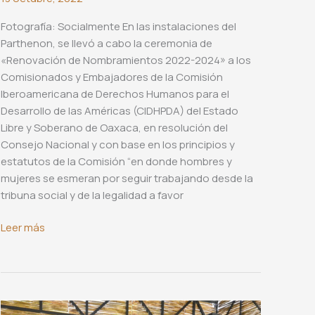
Fotografía: Socialmente En las instalaciones del
Parthenon, se llevó a cabo la ceremonia de
«Renovación de Nombramientos 2022-2024» a los
Comisionados y Embajadores de la Comisión
Iberoamericana de Derechos Humanos para el
Desarrollo de las Américas (CIDHPDA) del Estado
Libre y Soberano de Oaxaca, en resolución del
Consejo Nacional y con base en los principios y
estatutos de la Comisión “en donde hombres y
mujeres se esmeran por seguir trabajando desde la
tribuna social y de la legalidad a favor
Renovación
Leer más
de
nombramientos
2022-
2024
de