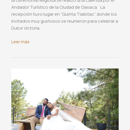
la ceremonia religiosa se realizó una calenda por el
Andador Turístico de la Ciudad de Oaxaca. La
recepción tuvo lugar en “Quinta Tlalixtac” donde los
invitados muy gustosos se reunieron para celebrar a
Dulce Victoria.
Bautizo
Leer más
de
Dulce
Victoria