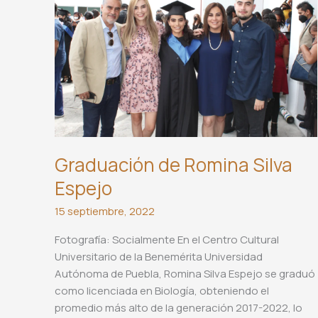
Cuvala
Telcel
Graduación de Romina Silva
Espejo
15 septiembre, 2022
Fotografía: Socialmente En el Centro Cultural
Universitario de la Benemérita Universidad
Autónoma de Puebla, Romina Silva Espejo se graduó
como licenciada en Biología, obteniendo el
promedio más alto de la generación 2017-2022, lo