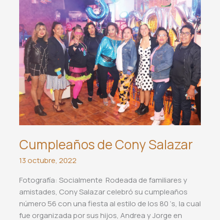
de
Oaxaca
en
la
Independencia
de
México
Cumpleaños de Cony Salazar
13 octubre, 2022
Fotografía: Socialmente Rodeada de familiares y
amistades, Cony Salazar celebró su cumpleaños
número 56 con una fiesta al estilo de los 80 ‘s, la cual
fue organizada por sus hijos, Andrea y Jorge en