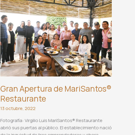
la
CIDHPDA-
Oax
Gran Apertura de MariSantos®
Restaurante
13 octubre, 2022
Fotografía: Virgilio Luis MariSantos®️ Restaurante
abrió sus puertas al público. El establecimiento nació
de la inquietud de tres emprendedoras y ahora