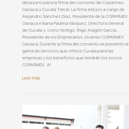
desayuno para la firma del convenio de Coparmex
Oaxaca y Cuvala Telcel. La firma estuvo a cargo de
Alejandro Sánchez Díaz, Presidente de la COPARMEX
Oaxaca e Iliana Paulina Vásquez, Directora General
de Cuvala y, como testigo, Íñigo Aragón García,
Presidente de los Empresarios Jóvenes COPARMEX
Oaxaca. Durante la firma del convenio se presentó la
gama de servicios que ofrece Cuvala para las
empresas y los beneficios que tendrán los socios
COPARMEX. Al
Firma
Leer más
de
convenio
de
la
COPARMEX
Oaxaca
y