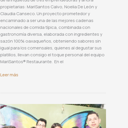
propietarias: MariSantos Calvo, Noelia De León y
Claudia Canseco. Un proyecto prometedor y
encaminado a ser una de las mejores cadenas
nacionales de comida típica, combinada con
gastronomía diversa, elaborada con ingredientes y
sazón 100% oaxaqueños, obteniendo sabores sin
igual para los comensales, quienes al degustar sus
platillos, llevan consigo el toque personal del equipo
MariSantos®️ Restaurante. En el
Gran
Leer más
Apertura
de
MariSantos®
Restaurante