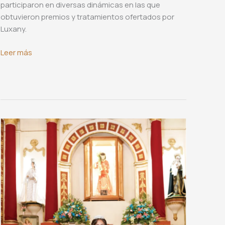
participaron en diversas dinámicas en las que
obtuvieron premios y tratamientos ofertados por
Luxany.
Cumpleaños
Leer más
de
Ana
Ruth
Jiménez