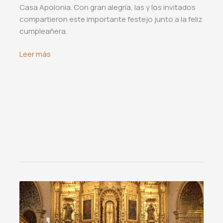
Casa Apolonia. Con gran alegría, las y los invitados
compartieron este importante festejo junto a la feliz
cumpleañera.
Cumpleaños
Leer más
de
Cony
Salazar