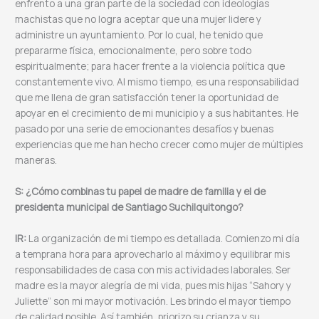
enfrento a una gran parte de la sociedad con ideologías
machistas que no logra aceptar que una mujer lidere y
administre un ayuntamiento. Por lo cual, he tenido que
prepararme física, emocionalmente, pero sobre todo
espiritualmente; para hacer frente a la violencia política que
constantemente vivo. Al mismo tiempo, es una responsabilidad
que me llena de gran satisfacción tener la oportunidad de
apoyar en el crecimiento de mi municipio y a sus habitantes. He
pasado por una serie de emocionantes desafíos y buenas
experiencias que me han hecho crecer como mujer de múltiples
maneras.
S: ¿Cómo combinas tu papel de madre de familia y el de
presidenta municipal de Santiago Suchilquitongo?
IR:
La organización de mi tiempo es detallada. Comienzo mi día
a temprana hora para aprovecharlo al máximo y equilibrar mis
responsabilidades de casa con mis actividades laborales. Ser
madre es la mayor alegría de mi vida, pues mis hijas “Sahory y
Juliette” son mi mayor motivación. Les brindo el mayor tiempo
de calidad posible. Así también, priorizo su crianza y su