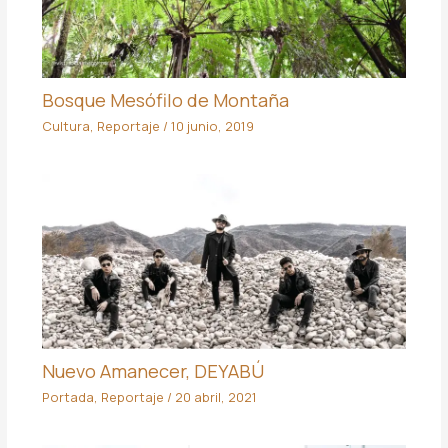
Bosque Mesófilo de Montaña
Cultura
,
Reportaje
/
10 junio, 2019
Nuevo Amanecer, DEYABÚ
Portada
,
Reportaje
/
20 abril, 2021