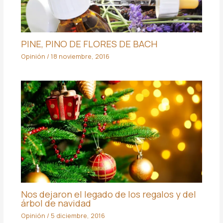
PINE, PINO DE FLORES DE BACH
Opinión
/
18 noviembre, 2016
Nos dejaron el legado de los regalos y del
árbol de navidad
Opinión
/
5 diciembre, 2016